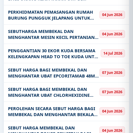
BULAN DI UNIT ALERGI INSTIT
LOKAP-LOKAP POLIS DIRAJA MALAYSIA
PDRM KONTINJEN KEDAH DAERAH
PERKHIDMATAN PEMASANGAN RUMAH
04 Jun 2026
LANGKAWI
BURUNG PUNGGUK JELAPANG UNTUK
JELAPANG PADI KERIAN TAHUN 2026
SEBUTHARGA MEMBEKAL DAN
04 Jun 2026
MENGHANTAR MESIN KECIL PERTANIAN
DAN KELENGKAPAN KE LOKASI PROJEK
IADA KOTA BELUD
PENGGANTIAN 30 EKOR KUDA BERSAMA
14 Jul 2026
KELENGKAPAN HEAD TO TOE KUDA UNTUK
KEGUNAAN UNIT BERKUDA PASUKAN
SIMPANAN PERSEKUTUAN PSP JKDNKA
SEBUT HARGA BAGI MEMBEKAL DAN
07 Jun 2026
PDRM
MENGHANTAR UBAT EPCORITAMAB 48MG
0 8ML INJECTION KE HOSPITAL PULAU
PINANG BAGI TEMPOH SATU 1 TAHUN
SEBUT HARGA BAGI MEMBEKAL DAN
07 Jun 2026
MENGHANTAR UBAT CHLORHEXIDINE
GLUCONATE 2 IN ALCOHOL 70 SOLUTION
KE HOSPITAL PULAU PINANG BAGI
PEROLEHAN SECARA SEBUT HARGA BAGI
04 Jun 2026
TEMPOH TIGA 3 TAHUN
MEMBEKAL DAN MENGHANTAR BEKALAN
MAKMAL BAGI PROGRAM NATIONAL
ELEPHANT SURVEY
SEBUT HARGA MEMBEKAL DAN
04 Jun 2026