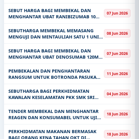
MG 20ML CONC FOR INFUSION KE
HOSPITAL PULAU PINANG BAGI TEMPOH
SEBUT HARGA BAGI MEMBEKAL DAN
07 Jun 2026
SATU 1 TAHUN
MENGHANTAR UBAT RANIBIZUMAB 10
MG ML INJ 2 3MG IN 0 23ML VIAL KE
HOSPITAL PULAU PINANG BAGI TEMPOH
SEBUTHARGA MEMBEKAL MEMASANG
08 Jun 2026
SATU 1 TAHUN
MENGUJI DAN MENTAULIAH SATU 1 UNIT
ULTRASOUND UNTUK UNIT KECEMASAN
DAN TRAUMA HOSPITAL BENTONG
SEBUT HARGA BAGI MEMBEKAL DAN
07 Jun 2026
MENGHANTAR UBAT DENOSUMAB 120MG
SOLUTION FOR INJECTION KE HOSPITAL
PULAU PINANG BAGI TEMPOH DUA 2
PEMBEKALAN DAN PENGHANTARAN
11 Jun 2026
TAHUN
RANGSUM UNTUK BOTRONDA PASUKAN
POLIS MARIN WILAYAH LIMA SARAWAK
SEBUTHARGA BAGI PERKHIDMATAN
04 Jun 2026
KAWALAN KESELAMATAN PKK SMK SRI
SIMALAJAU BINTULU DI BAWAH PEJABAT
PENDIDIKAN DAERAH BINTULU BAGI
TENDER MEMBEKAL DAN MENGHANTAR
18 Jun 2026
TEMPOH 14 BULAN MULAI 01 JUN 2026
REAGEN DAN KONSUMABEL UNTUK UJIAN
SEHINGGA 31 JU
TOTAL DAN SPESIFIK IGE DENGAN
INSTRUMEN PLACEMENT SECARA
PERKHIDMATAN MAKANAN BERMASAK
18 Jun 2026
REAGENT RENTAL BAGI TEMPOH 12
BAGI ORANG KENA TAHAN OKT DI