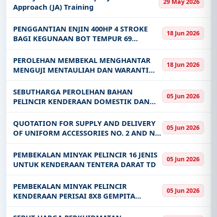
29 May 2026
keywords, CPV codes, or authority name.
SECRETARY'S OFFICE DATA CENTER AND
Approach (JA) Training
DRC CENTER PENANG
Get Started with Full Access
PENGGANTIAN ENJIN 400HP 4 STROKE
18 Jun 2026
With a simple
free live demo
, gain access to tender
BAGI KEGUNAAN BOT TEMPUR 69
KOMANDO DAN UNIT TINDAKHAS
details, bidding documents, authority contacts, and
PEROLEHAN MEMBEKAL MENGHANTAR
real-time updates from Malaysia.
18 Jun 2026
MENGUJI MENTAULIAH DAN WARANTI
BAGI DUA 2 UNIT KENDERAAN FLOOD
RESPONSE VEHICLE UNTUK KEGUNAAN
SEBUTHARGA PEROLEHAN BAHAN
05 Jun 2026
PASUKAN MENCARI DAN MENYELAMAT
PELINCIR KENDERAAN DOMESTIK DAN
KHAS MALAYSIA SMAR
KHAS BAGI TAHUN 2026 UNTUK
KEGUNAAN PANGKALAN UDARA
QUOTATION FOR SUPPLY AND DELIVERY
05 Jun 2026
BUTTERWORTH
OF UNIFORM ACCESSORIES NO. 2 AND NO.
4 FOR OFFICERS AND TRAINERS AT THE
MALAYSIAN FIRE AND RESCUE ACADEMY
PEMBEKALAN MINYAK PELINCIR 16 JENIS
05 Jun 2026
CENTRAL REGION AND THE MALAYSIAN
UNTUK KENDERAAN TENTERA DARAT TD
FIRE AN
PEMBEKALAN MINYAK PELINCIR
05 Jun 2026
KENDERAAN PERISAI 8X8 GEMPITA
UNTUK PASUKAN TENTERA DARAT TD