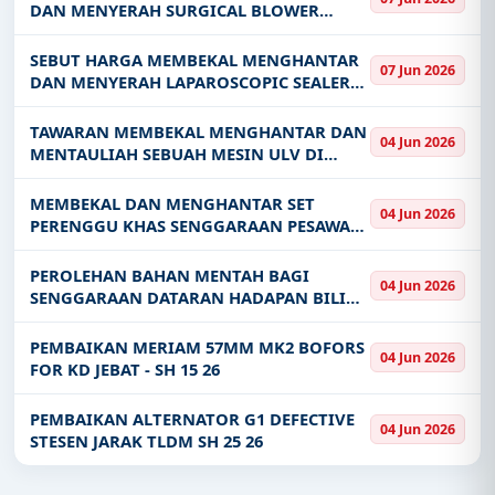
DAN MENYERAH SURGICAL BLOWER
MISTER DEVICE KE HOSPITAL PULAU
PINANG BAGI TEMPOH SATU 1 TAHUN
SEBUT HARGA MEMBEKAL MENGHANTAR
07 Jun 2026
DAN MENYERAH LAPAROSCOPIC SEALER
DIVIDER MARYLAND JAW 37CM KE
HOSPITAL PULAU PINANG BAGI TEMPOH
TAWARAN MEMBEKAL MENGHANTAR DAN
04 Jun 2026
SATU 1 TAHUN
MENTAULIAH SEBUAH MESIN ULV DI
PEJABAT KESIHATAN KAWASAN TUARAN
MEMBEKAL DAN MENGHANTAR SET
04 Jun 2026
PERENGGU KHAS SENGGARAAN PESAWAT
A109 LOH UNTUK TENTERA DARAT
PEROLEHAN BAHAN MENTAH BAGI
04 Jun 2026
SENGGARAAN DATARAN HADAPAN BILIK
MESYUARAT IRIS BPKP 2 RAK PAMERAN
BPKP 1 DAN PONDOK PENGAWAL BPKP 5
PEMBAIKAN MERIAM 57MM MK2 BOFORS
04 Jun 2026
WISMA TRANSIT KUALA LUMPUR
FOR KD JEBAT - SH 15 26
PEMBAIKAN ALTERNATOR G1 DEFECTIVE
04 Jun 2026
STESEN JARAK TLDM SH 25 26