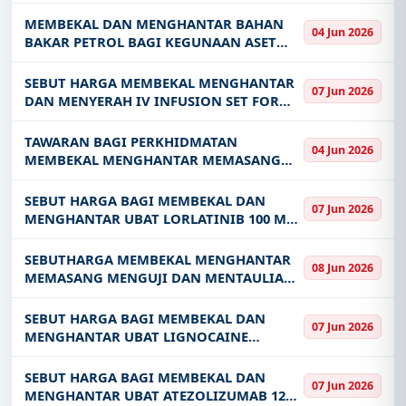
LIPID COMPLEX 50MG POWDER FOR
INJECTION KE HOSPITAL PULAU PINANG
MEMBEKAL DAN MENGHANTAR BAHAN
04 Jun 2026
BAGI TEMPOH SATU 1 TAHUN
BAKAR PETROL BAGI KEGUNAAN ASET
MARITIM ZON SEMPORNA BAGI TEMPOH
JUN SEHINGGA OGOS 2026
SEBUT HARGA MEMBEKAL MENGHANTAR
07 Jun 2026
DAN MENYERAH IV INFUSION SET FOR
CYTOTOXIC DRUGS WITH 3 NEEDLE FREE
VALVE UV PROTECTED KE HOSPITAL
TAWARAN BAGI PERKHIDMATAN
04 Jun 2026
PULAU PINANG BAGI TEMPOH SATU 1
MEMBEKAL MENGHANTAR MEMASANG
TAHUN
MENGUJI DAN MENTAULIAH SATU 1 UNIT
CONSOLE ULTRASOUND DI KLINIK DESA
SEBUT HARGA BAGI MEMBEKAL DAN
07 Jun 2026
PULAU BAIT PEJABAT KESIHATAN DAERAH
MENGHANTAR UBAT LORLATINIB 100 MG
SEMPORNA
TABLET KE HOSPITAL PULAU PINANG
BAGI TEMPOH SATU 1 TAHUN
SEBUTHARGA MEMBEKAL MENGHANTAR
08 Jun 2026
MEMASANG MENGUJI DAN MENTAULIAH
TRANSPORT VENTILATOR BAGI
KEGUNAAN WAD KANAK-KANAK DI
SEBUT HARGA BAGI MEMBEKAL DAN
07 Jun 2026
HOSPITAL BENTONG
MENGHANTAR UBAT LIGNOCAINE
LIDOCAINE 10 W W SPRAY KE HOSPITAL
PULAU PINANG BAGI TEMPOH SATU 1
SEBUT HARGA BAGI MEMBEKAL DAN
07 Jun 2026
TAHUN
MENGHANTAR UBAT ATEZOLIZUMAB 1200