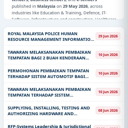
published in
Malaysia
on
29 May 2026
, across
industries like Education & Training, Defence, IT-
Software, Infrastructure and construction, Healthcare
& Medical, Night Vision Devices.
ROYAL MALAYSIA POLICE HUMAN
29 Jun 2026
Why Choose Tender Impulse for
RESOURCE MANAGEMENT INFORMATION
Malaysia?
SYSTEM (HRMIS) 2.0 EQUIPMENT,
SOFTWARE AND APPLICATION
TAWARAN MELAKSANAKAN PEMBAIKAN
Access a curated list of
tender notices
from
10 Jun 2026
MAINTENANCE SERVICES
TEMPATAN BAGI 2 BUAH KENDERAAN
official sources, including ministries, PSUs, and
PERISAI MIFV NO DAFTAR ZA 9972 ZB 3925
local procurement authorities.
PASUKAN 64 WKSP MEK
PERMOHONAN PEMBAIKAN TEMPATAN
10 Jun 2026
Daily updates of
world tenders
covering Malaysia
TERHADAP SISTEM AUTOMOTIF BAGI
and beyond.
SEBUAH KERETA PERISAI ACV 300 ADNAN
NO DAFTAR ZC 2056 PASUKAN 35 WKSP
Tailored listings for sectors like Education &
TAWARAN MELAKSANAKAN PEMBAIKAN
10 Jun 2026
ARMOR
TEMPATAN TERHADAP SISTEM
Training, Defence, IT-Software, Infrastructure and
PERSENJATAAN KERETA KEBAL PT-91M NO
construction, Healthcare & Medical, Night Vision
DAFTAR ZC 408 PASUKAN 35 WKSP ARMOR
SUPPLYING, INSTALLING, TESTING AND
Devices, including projects in
EPC
,
defence
, and
08 Jun 2026
AUTHORIZING HARDWARE AND
infrastructure.
SOFTWARE FOR SERVER CONSOLIDATION
Easy filters to sort tenders by publish date,
INFRASTRUCTURE IMPROVEMENT IN
RFP-Systems Leadership & Jurisdictional