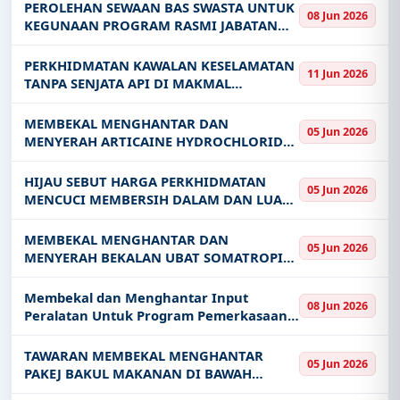
PEROLEHAN SEWAAN BAS SWASTA UNTUK
08 Jun 2026
KEGUNAAN PROGRAM RASMI JABATAN
PERKHIDMATAN AWAM JPA BAGI TEMPOH
12 BULAN BAGI TAHUN 2026
PERKHIDMATAN KAWALAN KESELAMATAN
11 Jun 2026
TANPA SENJATA API DI MAKMAL
VETERINAR ZON SELATAN BAGI TEMPOH
24 BULAN
MEMBEKAL MENGHANTAR DAN
05 Jun 2026
MENYERAH ARTICAINE HYDROCHLORIDE
4 WITH ADRENALINE 1 100 000 UBAT 54
2026 BAGI TEMPOH DUA PULUH EMPAT 24
HIJAU SEBUT HARGA PERKHIDMATAN
05 Jun 2026
BULAN KE UNIT FARMASI LOGISTIK
MENCUCI MEMBERSIH DALAM DAN LUAR
JABATAN FARMA
BANGUNAN SERTA MENYELENGGARA
LANDSKAP DI PUSAT KEGIATAN
MEMBEKAL MENGHANTAR DAN
05 Jun 2026
MASYARAKAT PKM TELOK MAS DAN
MENYERAH BEKALAN UBAT SOMATROPIN
PUSAT KEGIATAN MASYARAKAT
6MG SOLUTION FOR INJECTION UBAT 49
2026 BAGI TEMPOH DUA PULUH EMPAT 24
Membekal dan Menghantar Input
08 Jun 2026
BULAN KE UNIT FARMASI LOGISTIK
Peralatan Untuk Program Pemerkasaan
JABATAN FARMASI
Usahawan Akuakultur di Sarawak Fasa 2
ke Stesen Pertanian Maludam
TAWARAN MEMBEKAL MENGHANTAR
05 Jun 2026
PAKEJ BAKUL MAKANAN DI BAWAH
PROGRAM PEMULIHAN KANAK-KANAK