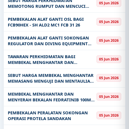
SEBUT HARGA PERKHIDMATAN
05 Jun 2026
MEMOTONG RUMPUT DAN MENCUCI
LONGKANG DI REJIMEN KE-31 ARTILERI
DIRAJA 31 RAD KEM TUN IBRAHIM
PEMBEKALAN ALAT GANTI OSL BAGI
05 Jun 2026
KAJANG SELANGOR
FCB90HEX - SH ALD2 MC1 FCB 31 26
PEMBEKALAN ALAT GANTI SOKONGAN
05 Jun 2026
REGULATOR DAN DIVING EQUIPMENT
CAWANGAN SELAM - SH ALD2 MC3 SELAM
33 26
TAWARAN PERKHIDMATAN BAGI
05 Jun 2026
MEMBEKAL MENGHANTAR DAN
MENTAULIAH DUA BUAH ULTRASOUND
MACHINE DI PEJABAT KESIHATAN
SEBUT HARGA MEMBEKAL MENGHANTAR
05 Jun 2026
KAWASAN TUARAN TAHUN 2026
MEMASANG MENGUJI DAN MENTAULIAH
EMPAT 4 UNIT MESIN ULTRASOUND
UNTUK PEJABAT KESIHATAN DAERAH
MEMBEKAL MENGHANTAR DAN
05 Jun 2026
KANGAR PERLIS
MENYERAH BEKALAN FEDRATINIB 100MG
CAPSULE UBAT 70 2026 BAGI TEMPOH DUA
PULUH EMPAT 24 BULAN KE UNIT
PEMBEKALAN PERALATAN SOKONGAN
05 Jun 2026
FARMASI LOGISTIK JABATAN FARMASI
OPERASI PROTELA SANDAKAN
HOSPITAL SULTANA