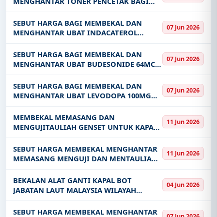
MENGHANTAR TONER PENCETAK BAGI
JABATAN PENDIDIKAN NEGERI SEMBILAN
TAHUN 2026
SEBUT HARGA BAGI MEMBEKAL DAN
07 Jun 2026
MENGHANTAR UBAT INDACATEROL
150MCG GLYCOPYRRONIUM BROMIDE
50MCG MOMETASONE FUROATE 160MCG
SEBUT HARGA BAGI MEMBEKAL DAN
07 Jun 2026
INHALATION POWDER HARD CAPSULES KE
MENGHANTAR UBAT BUDESONIDE 64MCG
HOSPITAL PULAU PINANG
NASAL SPRAY KE HOSPITAL PULAU
PINANG BAGI TEMPOH DUA 2 TAHUN
SEBUT HARGA BAGI MEMBEKAL DAN
07 Jun 2026
MENGHANTAR UBAT LEVODOPA 100MG
BENSERAZIDE 25MG HBS CAPSULE KE
HOSPITAL PULAU PINANG BAGI TEMPOH
MEMBEKAL MEMASANG DAN
11 Jun 2026
DUA 2 TAHUN
MENGUJITAULIAH GENSET UNTUK KAPAL
ATIRA MILIK JABATAN LAUT MALAYSIA
WILAYAH TENGAH
SEBUT HARGA MEMBEKAL MENGHANTAR
11 Jun 2026
MEMASANG MENGUJI DAN MENTAULIAH
SATU 1 UNIT MESIN WASHER
DISINFECTOR UNTUK KEGUNAAN
BEKALAN ALAT GANTI KAPAL BOT
04 Jun 2026
JABATAN CSSD HOSPITAL SELAYANG
JABATAN LAUT MALAYSIA WILAYAH
TENGAH
SEBUT HARGA MEMBEKAL MENGHANTAR
07 Jun 2026