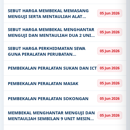
MENYELENGGARA PICTURE ARCHIVING
AND COMMUNICATION SYSTEM PACS DI
SEBUT HARGA MEMBEKAL MEMASANG
05 Jun 2026
UNIT RADIOLOGI KLINIK KESIHATAN
MENGUJI SERTA MENTAULIAH ALAT
BELAWAI FASILITI D
PENDINGIN HAWA DI FARMASI KLINIK
KESIHATAN FASILITI SELIAAN PEJABAT
SEBUT HARGA MEMBEKAL MENGHANTAR
05 Jun 2026
KESIHATAN BAHAGIAN MUKAH DI BAWAH
MENGUJI DAN MENTAULIAH DUA 2 UNIT
PROJEK NAIKTARA
FIBREGLASS ROOFTED BOAT WITH
TWINENGINE KE FASILITI KESIHATAN DI
SEBUT HARGA PERKHIDMATAN SEWA
05 Jun 2026
BAWAH SELIAAN PEJABAT KESIHATAN
GUNA PERALATAN PERUBATAN
BAHAGIAN MUKAH
VITRECTOMY UNTUK KEGUNAAN
JABATAN OFTALMOLOGI DI HOSPITAL
PEMBEKALAN PERALATAN SUKAN DAN ICT
05 Jun 2026
RAJA PERMAISURI BAINUN IPOH PERAK
BAGI TEMPOH DUA PULUH EMPAT 24
PEMBEKALAN PERALATAN MASAK
05 Jun 2026
PEMBEKALAN PERALATAN SOKONGAN
05 Jun 2026
MEMBEKAL MENGHANTAR MENGUJI DAN
05 Jun 2026
MENTAULIAH SEMBILAN 9 UNIT MESIN
FOGGING THERMAL FOG UNTUK UNIT
VECTOR PEJABAT KESIHATAN BAHAGIAN