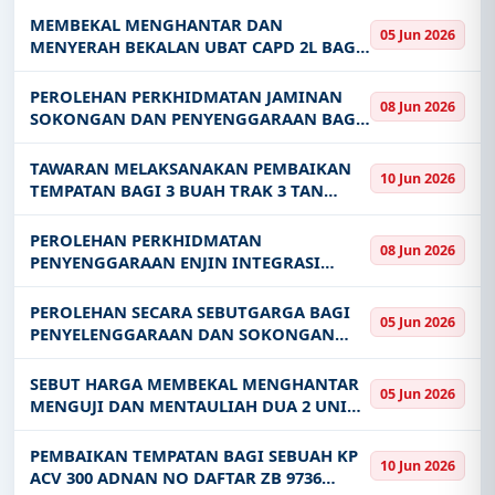
HILUX 2 8L ROUGE NO DAFTAR ZC 6451 ZC
MEMBEKAL MENGHANTAR DAN
05 Jun 2026
6453 ZC 6454 ZC 6455 ZC 6456 ZC 6459 Z
MENYERAH BEKALAN UBAT CAPD 2L BAG 1
25 MMOL CALCIUM DIALYSATE SOLUTION
1 5 DEXTROSE STAYSAFE 17 UBAT 60 2026
PEROLEHAN PERKHIDMATAN JAMINAN
08 Jun 2026
BAGI TEMPOH DUA BELAS 12 BULAN
SOKONGAN DAN PENYENGGARAAN BAGI
UNTUK K
PERISIAN MySQL ENTERPRISE EDITION
UNTUK JABATAN PERKHIDMATAN AWAM
TAWARAN MELAKSANAKAN PEMBAIKAN
10 Jun 2026
BAGI TEMPOH 24 BULAN
TEMPATAN BAGI 3 BUAH TRAK 3 TAN
HICOM HANDALAN II NO DAFTAR ZB 8686
ZC 2820 ZC 1267 PASUKAN 12 WOKSYOP
PEROLEHAN PERKHIDMATAN
08 Jun 2026
BRIGED
PENYENGGARAAN ENJIN INTEGRASI
XNARUM INTEGRATION SERVICE
MASTERY ISM UNTUK JABATAN
PEROLEHAN SECARA SEBUTGARGA BAGI
05 Jun 2026
PERKHIDMATAN AWAM BAGI TEMPOH 24
PENYELENGGARAAN DAN SOKONGAN
BULAN
SISTEM COMF CTS COMPUTERISED
FINANCIAL AND COST ACCOUNTING
SEBUT HARGA MEMBEKAL MENGHANTAR
05 Jun 2026
SYSTEM BAGI TEMPOH 36 BULAN DI
MENGUJI DAN MENTAULIAH DUA 2 UNIT
BAHAGIAN PERKHIDMATAN MEKAN
SEMI AUTO DEFIBRILLATOR KE FASILITI
KESIHATAN DI BAWAH SELIAAN PEJABAT
PEMBAIKAN TEMPATAN BAGI SEBUAH KP
10 Jun 2026
KESIHATAN BAHAGIAN MUKAH
ACV 300 ADNAN NO DAFTAR ZB 9736