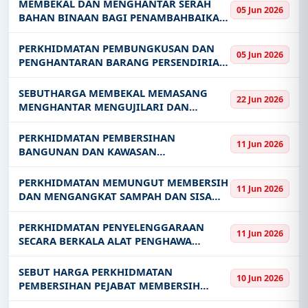
MEMBEKAL DAN MENGHANTAR SERAH
05 Jun 2026
KUCHING SARAWAK
BAHAN BINAAN BAGI PENAMBAHBAIKAN
PREMIS PEMPROSESAN PRODUK HILIRAN
PERIKANAN TAHUN 2026
PERKHIDMATAN PEMBUNGKUSAN DAN
05 Jun 2026
PENGHANTARAN BARANG PERSENDIRIAN
DARI PINTU KE PINTU BAGI EMPAT 4
ORANG PEGAWAI YANG BERTUKAR DARI
SEBUTHARGA MEMBEKAL MEMASANG
22 Jun 2026
SARAWAK KE SABAH DAN SEMENANJUNG
MENGHANTAR MENGUJILARI DAN
MALAYSIA
MELATIH BAGI PERALATAN
PEMBELAJARAN KENDERAAN ELEKTRIK
PERKHIDMATAN PEMBERSIHAN
11 Jun 2026
DAN HYBRID BAGI PROGRAM TEKNOLOGI
BANGUNAN DAN KAWASAN
AUTOMOTIF KE KOLEJ VOKASIONAL
PERSEKITARAN DI MAKMAL VETERINAR
MATAN
ZON SELATAN BAGI TEMPOH 36 BULAN
PERKHIDMATAN MEMUNGUT MEMBERSIH
11 Jun 2026
DAN MENGANGKAT SAMPAH DAN SISA
PEPEJAL DI SEKOLAH HENRY GURNEY
KENINGAU SABAH BAGI TEMPOH 24
PERKHIDMATAN PENYELENGGARAAN
11 Jun 2026
BULAN
SECARA BERKALA ALAT PENGHAWA
DINGIN DI SEKOLAH HENRY GURNEY
KENINGAU SABAH BAGI TEMPOH 24
SEBUT HARGA PERKHIDMATAN
10 Jun 2026
BULAN
PEMBERSIHAN PEJABAT MEMBERSIH
KAWASAN BANGUNAN DAN LANSKAP DI