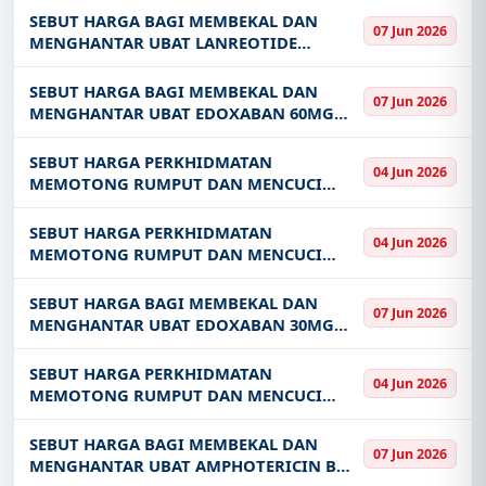
BAGI TEMPOH SATU 1 TAHUN
SEBUT HARGA BAGI MEMBEKAL DAN
07 Jun 2026
MENGHANTAR UBAT LANREOTIDE
ACETATE 120MG INJECTION KE HOSPITAL
PULAU PINANG BAGI TEMPOH SATU 1
SEBUT HARGA BAGI MEMBEKAL DAN
07 Jun 2026
TAHUN
MENGHANTAR UBAT EDOXABAN 60MG
FILM-COATED TABLET KE HOSPITAL PULAU
PINANG BAGI TEMPOH SATU 1 TAHUN
SEBUT HARGA PERKHIDMATAN
04 Jun 2026
MEMOTONG RUMPUT DAN MENCUCI
LONGKANG DI MARKAS STESEN STAF
TEMERLOH KEM BATU 3 TEMERLOH
SEBUT HARGA PERKHIDMATAN
04 Jun 2026
PAHANG
MEMOTONG RUMPUT DAN MENCUCI
LONGKANG DI MARKAS STESEN STAF
KLUANG LAPANG SASAR BATU 3 KEM
SEBUT HARGA BAGI MEMBEKAL DAN
07 Jun 2026
MAHKOTA KLUANG JOHOR
MENGHANTAR UBAT EDOXABAN 30MG
FILM-COATED TABLET KE HOSPITAL PULAU
PINANG BAGI TEMPOH SATU 1 TAHUN
SEBUT HARGA PERKHIDMATAN
04 Jun 2026
MEMOTONG RUMPUT DAN MENCUCI
LONGKANG DI BATALION KE-23 REJIMEN
ASKAR MELAYU DIRAJA KEM GUA PERMAI
SEBUT HARGA BAGI MEMBEKAL DAN
07 Jun 2026
IPOH PERAK
MENGHANTAR UBAT AMPHOTERICIN B