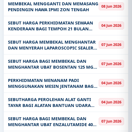
PEJABAT PEMBANGUNAN WANITA NEGERI
MEMBEKAL MENGGANTI DAN MEMASANG
08 Jun 2026
PAHANG BAGI TEMPOH 24 BULAN
PENDINGIN HAWA IPMI ZON TENGAH
SEBUT HARGA PERKHIDMATAN SEWAAN
04 Jun 2026
KENDERAAN BAGI TEMPOH 21 BULAN
UNTUK KEGUNAAN PEJABAT KESIHATAN
DAERAH BAGAN DATUK
SEBUT HARGA MEMBEKAL MENGHANTAR
07 Jun 2026
DAN MENYERAH LAPAROSCOPIC SEALER
DIVIDER MARYLAND JAW 30CM KE
HOSPITAL PULAU PINANG BAGI TEMPOH
SEBUT HARGA BAGI MEMBEKAL DAN
07 Jun 2026
SATU 1 TAHUN
MENGHANTAR UBAT BOSENTAN 125 MG
TABLET KE HOSPITAL PULAU PINANG
BAGI TEMPOH SATU 1 TAHUN
PERKHIDMATAN MENANAM PADI
04 Jun 2026
MENGGUNAKAN MESIN JENTANAM BAGI
KAWASAN KUALA SELANGOR UTARA
TAHUN 2026
SEBUTHARGA PEROLEHAN ALAT GANTI
04 Jun 2026
TAYAR BAGI ALATAN BANTUAN UDARA
AGSE DI PANGKALAN UDARA
BUTTERWORTH RUJUK PK 2 21
SEBUT HARGA BAGI MEMBEKAL DAN
07 Jun 2026
MENGHANTAR UBAT ENZALUTAMIDE 40
MG CAPSULE KE HOSPITAL PULAU PINANG