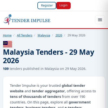
Login
Register
Home
/
All Tenders
/
Malaysia
/
2026
/
29 May 2026
Malaysia Tenders - 29 May
2026
109
tenders published in Malaysia on 29 May 2026.
Tender Impulse is your trusted
global tender
website
and
tender aggregator
, offering access to
tens of thousands of tenders
from over 190
countries. On this page, explore all
government
tenders
,
business tenders
, and
e-tenders