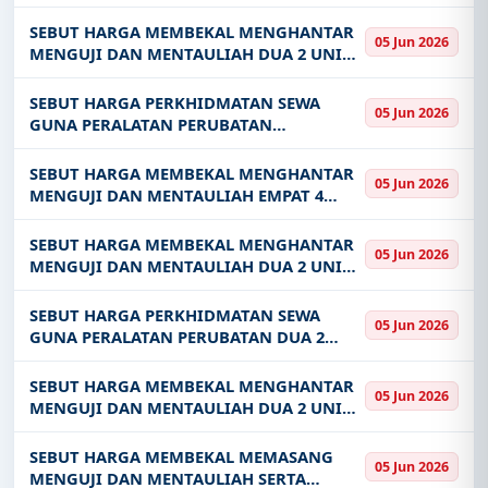
PASUKAN 4 WKSP BGD MEK
SEBUT HARGA MEMBEKAL MENGHANTAR
05 Jun 2026
MENGUJI DAN MENTAULIAH DUA 2 UNIT
BODY COMPOSITION ANALYZER KE
FASILITI KESIHATAN DI BAWAH SELIAAN
SEBUT HARGA PERKHIDMATAN SEWA
05 Jun 2026
PEJABAT KESIHATAN BAHAGIAN MUKAH
GUNA PERALATAN PERUBATAN
MICROSCOPE BX43 UNTUK KEGUNAAN
JABATAN PATOLOGI DI HOSPITAL RAJA
SEBUT HARGA MEMBEKAL MENGHANTAR
05 Jun 2026
PERMAISURI BAINUN IPOH PERAK BAGI
MENGUJI DAN MENTAULIAH EMPAT 4
TEMPOH EMPAT PULUH LAPAN
UNIT AUTOCLAVE KE FASILITI KESIHATAN
DI BAWAH SELIAAN PEJABAT KESIHATAN
SEBUT HARGA MEMBEKAL MENGHANTAR
05 Jun 2026
BAHAGIAN MUKAH
MENGUJI DAN MENTAULIAH DUA 2 UNIT
PERAHU PANJANG DENGAN ENJIN 30 HP
KE FASILITI KESIHATAN DI BAWAH
SEBUT HARGA PERKHIDMATAN SEWA
05 Jun 2026
SELIAAN PEJABAT KESIHATAN BAHAGIAN
GUNA PERALATAN PERUBATAN DUA 2
MUKAH
UNIT MESIN PHACOEMULSIFICATION FOR
CATARACT SURGERY UNTUK KEGUNAAN
SEBUT HARGA MEMBEKAL MENGHANTAR
05 Jun 2026
JABATAN OFTALMOLOGI DI HOSPITAL
MENGUJI DAN MENTAULIAH DUA 2 UNIT
RAJA PERMAISURI BA
ULTRASOUND MACHINE KE KLINIK
KESIHATAN FASILITI DI BAWAH SELIAAN
SEBUT HARGA MEMBEKAL MEMASANG
05 Jun 2026
PEJABAT KESIHATAN BAHAGIAN MUKAH
MENGUJI DAN MENTAULIAH SERTA