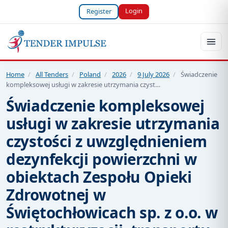
Login
Register
Home
/
All Tenders
/
Poland
/
2026
/
9 July 2026
/
Świadczenie
kompleksowej usługi w zakresie utrzymania czyst…
Świadczenie kompleksowej
usługi w zakresie utrzymania
czystości z uwzględnieniem
dezynfekcji powierzchni w
obiektach Zespołu Opieki
Zdrowotnej w
Świętochłowicach sp. z o.o. w